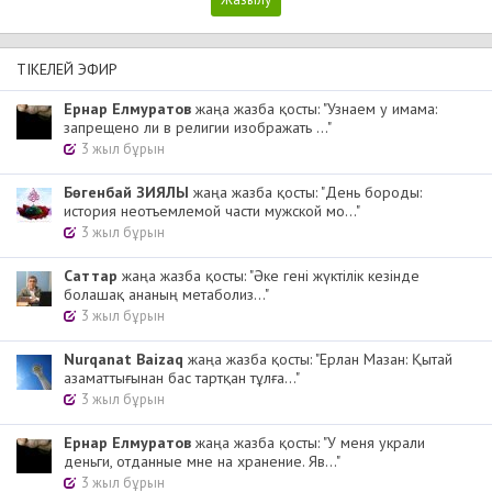
ТІКЕЛЕЙ ЭФИР
Ернар Елмуратов
жаңа жазба қосты: "Узнаем у имама:
запрещено ли в религии изображать ..."
3 жыл бұрын
Бөгенбай ЗИЯЛЫ
жаңа жазба қосты: "День бороды:
история неотъемлемой части мужской мо..."
3 жыл бұрын
Cаттар
жаңа жазба қосты: "Әке гені жүктілік кезінде
болашақ ананың метаболиз..."
3 жыл бұрын
Nurqanat Baizaq
жаңа жазба қосты: "Ерлан Мазан: Қытай
азаматтығынан бас тартқан тұлға..."
3 жыл бұрын
Ернар Елмуратов
жаңа жазба қосты: "У меня украли
деньги, отданные мне на хранение. Яв..."
3 жыл бұрын