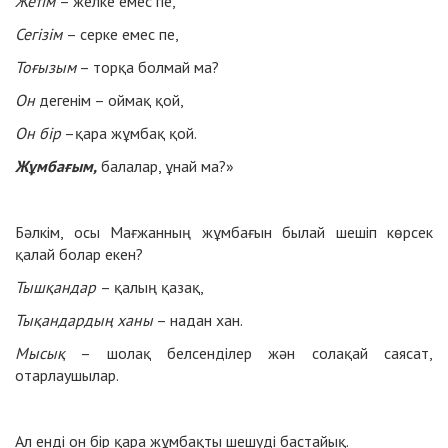
Жетім
– желке емес пе,
Сегізім
– серке емес пе,
Тоғызым
– торқа болмай ма?
Он
дегенім – оймақ қой,
Он бір
–қара жұмбақ қой.
Жұмбағым,
балалар, ұнай ма?»
Бәлкім, осы Мағжанның жұмбағын былай шешіп көрсек
қалай болар екен?
Тышқандар
– қалың қазақ,
Тықандардың ханы
– надан хан.
Мысық
– шолақ белсенділер жән солақай саясат,
отарлаушылар.
Ал енді он бір қара жұмбақты шешуді бастайық.