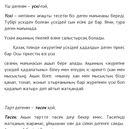
Үш
дегенім –
үскі
ғой,
Үскі
– негізінен ағашты тесетін біз деген мағынаны береді.
Түбірі
үскіден
болған
үскідей
сын есімі де бар. Яғни, тура
деген мағынада.
Үскіні ақынның тікелей өзіне салыстырсақ болады.
Қазақ тілінде
«жүрегіме үскідей қадалды
» деген тіркес
бар. Осы тіркестің өзі үскі
сөзінің мағынасын ашып бере алады. Ақынның «жүрегіне
үскідей қадалатыны» білеу мен егеудің іс-әрекеті (хан мен
мысықтың). Ақын бізге: «мынау хан мен мысықтың бізді
қанап, тонап, жонып отырғанының бәрі жүрегімен үскі боп
қадалып жатыр» деп айтып жатқандай.
Төрт
дегенім –
төсек
қой,
Төсек
.
Ақын төртте төсек деуі бекер емес. Төсегіңді
жатқаның жарамас, ұйқыңнан оян да сілкін дегенге саяды.