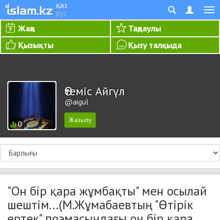
қаз
рус
Жаңа
Таңдаулы
Қызықты
Қызу талқыда
Өтеміс Айгүл
@aigul
0
"Он бір қара жұмбақты" мен осылай
шештім...(М.Жұмабаевтың "Өтірік
ертек" поэмасындағы он бір қара