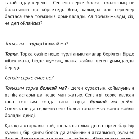
тағайындау керекпіз. Сегізіміз серке болса, тоғызының не
болатынын да көрсетеді. Яғни, халықты хан серкелер
бастаса ғана тоғызмыз орындалады. Ал тоғызымызды, сіз,
не деп ойлайсыз?
Тоғызым
–
торқа
болмай ма?
Торқа.
Торқа сөзіне неше түрлі анықтамалар берілген. Бірде
жібек мата, бірде жұмсақ, жанға жайлы деген ұғымдарды
береді.
Сегізім серке емес пе?
Тоғызым торқа
болмай ма?
- деген сұрақтың қойылуының
өзінің астарында неше мән жатыр. Сегізіңді серке қылсаң
ғана тоғызым сонда ғана торқа
болмай ма
дейді.
Сондықтан да серкеміз сегіз болса тоғызымыз жанға жайлы
болады дейді.
Қазақта «торқалы той, топрақты өлім» деген тіркес бар. Бір
қуаныш, бір қайғы болса да ағайынның атсалысып, рулы ел
болып, баталасып, сол қуаныш, қайғыны бірге атқару салты.