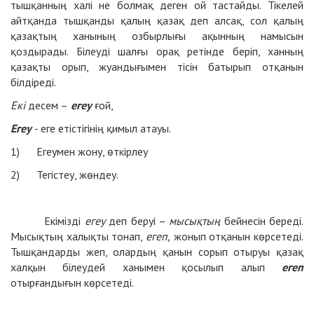
тышқанның халі не болмақ деген ой тастайды. Тікелей
айтқанда тышқанды қалың қазақ деп алсақ, сол қалың
қазақтың ханының озбырлығы ақынның намысын
қоздырады. Білеуді шалғы орақ ретінде беріп, ханның
қазақты орып, жуандығымен тісін батырып отқанын
білдіреді.
Екі
десем –
егеу
ғой,
Егеу
- еге етістігінің қимыл атауы.
1) Егеумен жону, өткірлеу
2) Тегістеу, жөндеу.
Екімізді
егеу
деп беруі –
мысықтың
бейнесін береді.
Мысықтың халықты тонап,
егеп,
жонып отқанын көрсетеді.
Тышқандарды жеп, олардың қанын сорып отыруы қазақ
халқын білеудей ханымен қосылып алып
егеп
отырғандығын көрсетеді.