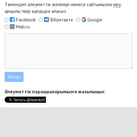
Төмендегі әлеуметтік желілері немесе сайтымызға
кіру
арқылы пікір қалдыра аласыз
Facebook
ВКонтакте
Google
Mail.ru
Әлеуметтік парақшаларымызға жазылыңыз: