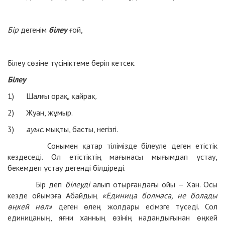
Бір
дегенім
білеу
ғой,
Білеу сөзіне түсініктеме беріп кетсек.
Білеу
1) Шалғы орақ, қайрақ.
2) Жуан, жұмыр.
3)
ауыс
. мықты, басты, негізгі.
Сонымен қатар тілімізде білеуле деген етістік
кездеседі. Ол етістіктің мағынасы мығымдап ұстау,
бекемдеп ұстау дегенді білдіреді.
Бір деп
білеуді
алып отырғандағы ойы – Хан. Осы
кезде ойымзға Абайдың
«Единица болмаса, не болады
өңкей нөл»
деген өлең жолдары есімзге түседі. Сол
единицаның, яғни ханның өзінің надандығынан өңкей