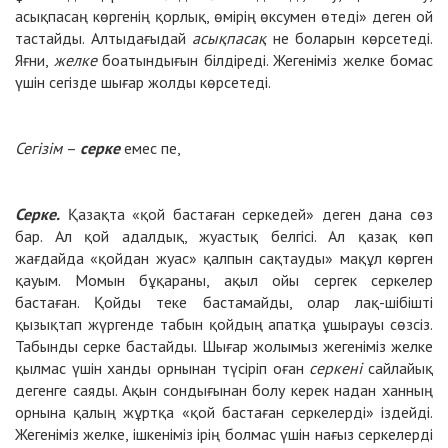
асықпасаң көргенің қорлық, өмірің өксумен өтеді» деген ой
тастайды. Алтыдағыдай
асықпасақ
не боларын көрсетеді.
Яғни,
желке
боатындығын білдіреді. Жегеніміз желке бомас
үшін сегізде шығар жолды көрсетеді.
Сегізім
–
серке
емес пе,
Серке.
Қазақта «қой бастаған серкедей» деген дана сөз
бар. Ал қой адалдық, жуастық белгісі. Ал қазақ көп
жағдайда «қойдан жуас» қалпын сақтауды» мақұл көрген
қауым. Момын бұқараны, ақыл ойы сергек серкелер
бастаған. Қойды теке бастамайды, олар лақ-шібішті
қызықтап жүргенде табын қойдың апатқа ұшырауы сөзсіз.
Табынды серке бастайды. Шығар жолымыз жегеніміз желке
қылмас үшін ханды орнынан түсіріп оған
серкені
сайлайық
дегенге саяды. Ақын сондығынан болу керек надан ханның
орнына қалың жұртқа «қой бастаған серкелерді» іздейді.
Жегеніміз желке, ішкеніміз ірің болмас үшін нағыз серкелерді