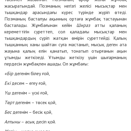
жасыратындай. Поэманың негізгі желісі мысықтар мен
тышқандар арасындағы күрес түрінде жүріп өтеді.
Поэманың басталуы ақынның ортаға жұмбақ тастауынан
басталады. Жұмбағынан кейін
Шираз
атты қаланың
кереметтігін суреттеп, сол қаладағы мысықтар мен
тышқандардың сүріп жатқан өмірін суреттейді. Қалың
тышқанның ханы шайтан суға мастанып, мысық деген ата
жауына қалың елін қанатып, тонатып отырғанын ақын
ұтымды жеткізеді. Ұтымды жеткізу үшін шығарманың
пердесін жұмбақпен ашады. Ол жұмбағы:
«Бір
дегенім білеу ғой,
Екі
десем – егеу ғой,
Үш
дегенім – үскі ғой,
Төрт
дегенім – төсек қой,
Бес
дегенім – бесік қой,
Алтыны
– асық десіп қой.