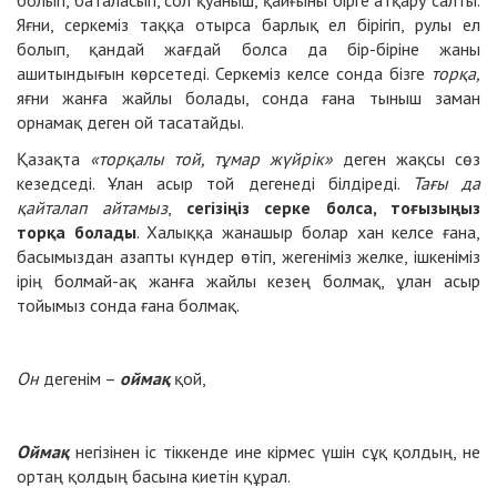
Яғни, серкеміз таққа отырса барлық ел бірігіп, рулы ел
болып, қандай жағдай болса да бір-біріне жаны
ашитындығын көрсетеді. Серкеміз келсе сонда бізге
торқа,
яғни жанға жайлы болады, сонда ғана тыныш заман
орнамақ деген ой тасатайды.
Қазақта
«торқалы той, тұмар жүйрік»
деген жақсы сөз
кезедседі. Ұлан асыр той дегенеді білдіреді.
Тағы да
қайталап айтамыз
,
сегізіңіз серке болса, тоғызыңыз
торқа болады
. Халыққа жанашыр болар хан келсе ғана,
басымыздан азапты күндер өтіп, жегеніміз желке, ішкеніміз
ірің болмай-ақ жанға жайлы кезең болмақ, ұлан асыр
тойымыз сонда ғана болмақ.
Он
дегенім –
оймақ
қой,
Оймақ
негізінен іс тіккенде ине кірмес үшін сұқ қолдың, не
ортаң қолдың басына киетін құрал.