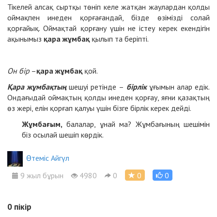
Тікелей алсақ сыртқы төніп келе жатқан жаулардан қолды
оймақпен инеден қорғағандай, бізде өзімізді солай
қорғайық. Оймақтай қорғану үшін не істеу керек екендігін
ақынымыз
қара жұмбақ
қылып та беріпті.
Он бір
–
қара жұмбақ
қой.
Қара жұмбақтың
шешуі ретінде –
бірлік
ұғымын алар едік.
Ондағыдай оймақтың қолды инеден қорғау, яғни қазақтың
өз жері, елін қорғап қалуы үшін бізге бірлік керек дейді.
Жұмбағым,
балалар, ұнай ма? Жұмбағының шешімін
біз осылай шешіп көрдік.
Өтеміс Айгүл
9 жыл бұрын
4980
0
0
0
0
пікір