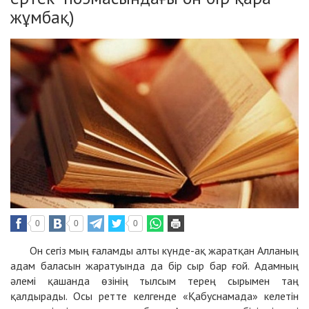
жұмбақ)
0
0
0
Он сегіз мың ғаламды алты күнде-ақ жаратқан Алланың
адам баласын жаратуында да бір сыр бар ғой. Адамның
әлемі қашанда өзінің тылсым терең сырымен таң
қалдырады. Осы ретте келгенде «Қабуснамада» келетін