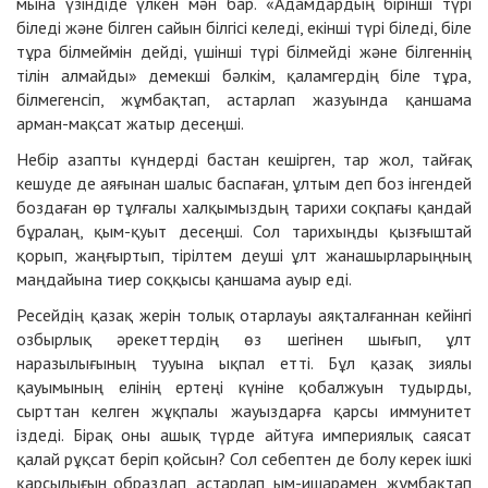
мына үзіндіде үлкен мән бар. «Адамдардың бірінші түрі
біледі және білген сайын білгісі келеді, екінші түрі біледі, біле
тұра білмеймін дейді, үшінші түрі білмейді және білгеннің
тілін алмайды» демекші бәлкім, қаламгердің біле тұра,
білмегенсіп, жұмбақтап, астарлап жазуында қаншама
арман-мақсат жатыр десеңші.
Небір азапты күндерді бастан кешірген, тар жол, тайғақ
кешуде де аяғынан шалыс баспаған, ұлтым деп боз інгендей
боздаған өр тұлғалы халқымыздың тарихи соқпағы қандай
бұралаң, қым-қуыт десеңші. Сол тарихыңды қызғыштай
қорып, жаңғыртып, тірілтем деуші ұлт жанашырларыңның
маңдайына тиер соққысы қаншама ауыр еді.
Ресейдің қазақ жерін толық отарлауы аяқталғаннан кейінгі
озбырлық әрекеттердің өз шегінен шығып, ұлт
наразылығының тууына ықпал етті. Бұл қазақ зиялы
қауымының елінің ертеңі күніне қобалжуын тудырды,
сырттан келген жұқпалы жауыздарға қарсы иммунитет
іздеді. Бірақ оны ашық түрде айтуға империялық саясат
қалай рұқсат беріп қойсын? Сол себептен де болу керек ішкі
қарсылығын образдап, астарлап, ым-ишарамен, жұмбақтап