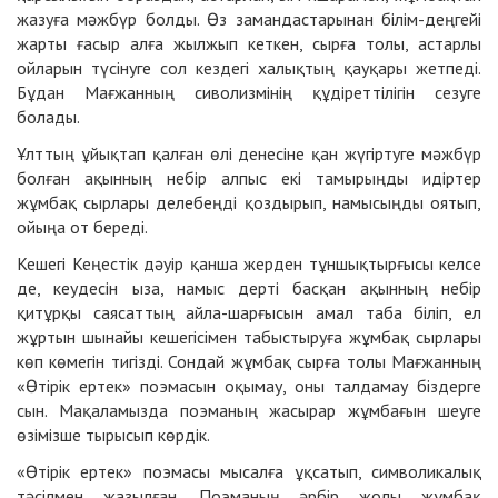
жазуға мәжбүр болды. Өз замандастарынан білім-деңгейі
жарты ғасыр алға жылжып кеткен, сырға толы, астарлы
ойларын түсінуге сол кездегі халықтың қауқары жетпеді.
Бұдан Мағжанның сиволизмінің құдіреттілігін сезуге
болады.
Ұлттың ұйықтап қалған өлі денесіне қан жүгіртуге мәжбүр
болған ақынның небір алпыс екі тамырыңды идіртер
жұмбақ сырлары делебеңді қоздырып, намысыңды оятып,
ойыңа от береді.
Кешегі Кеңестік дәуір қанша жерден тұншықтырғысы келсе
де, кеудесін ыза, намыс дерті басқан ақынның небір
қитұрқы саясаттың айла-шарғысын амал таба біліп, ел
жұртын шынайы кешегісімен табыстыруға жұмбақ сырлары
көп көмегін тигізді. Сондай жұмбақ сырға толы Мағжанның
«Өтірік ертек» поэмасын оқымау, оны талдамау біздерге
сын. Мақаламызда поэманың жасырар жұмбағын шеуге
өзімізше тырысып көрдік.
«Өтірік ертек» поэмасы мысалға ұқсатып, символикалық
тәсілмен жазылған. Поэманың әрбір жолы жұмбақ