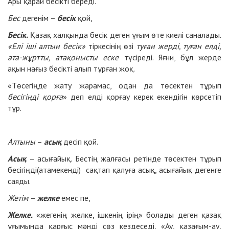
Ары қарай бесікті береді.
Бес
дегенім –
бесік
қой,
Бесік.
Қазақ халқында бесік деген ұғым өте киелі саналады.
«Елі іші алтын бесік»
тіркесінің өзі
туған жерді, туған елді,
ата-жұртты, атақонысты еске
түсіреді. Яғни, бұл жерде
ақын нағыз бесікті алып тұрған жоқ.
«Төсегіңде жату жарамас, одан да төсектен тұрып
бесігіңді қорға
» деп елді қорғау керек екендігін көрсетіп
тұр.
Алтыны
–
асық
десіп қой.
Асық
– асығайық. Бестің жалғасы ретінде төсектен тұрып
бесігіңді(атамекенді) сақтап қалуға асық, асығайық дегенге
саяды.
Жетім
–
желке
емес пе,
Желке.
«жегенің желке, ішкенің ірің» болады деген қазақ
ұғымында қарғыс мәнді сөз кездеседі, «Ау, қазағым-ау,